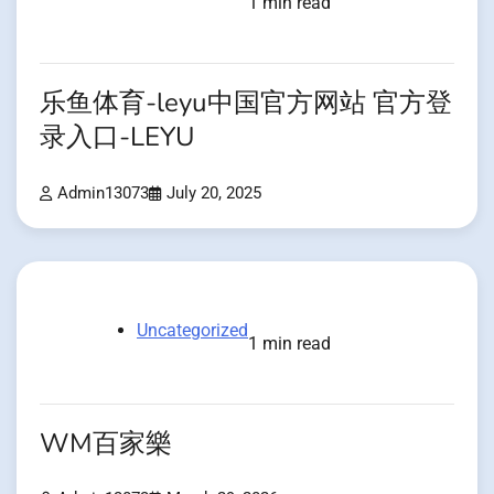
1 min read
乐鱼体育-leyu中国官方网站 官方登
录入口-LEYU
Admin13073
July 20, 2025
Uncategorized
1 min read
WM百家樂