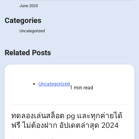
June 2025
Categories
Uncategorized
Related Posts
Uncategorized
1 min read
ทดลองเล่นสล็อต pg และทุกค่ายได้
ฟรี ไม่ต้องฝาก อัปเดตล่าสุด 2024