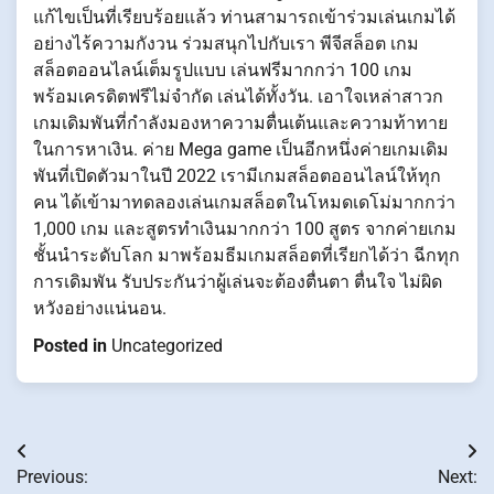
แก้ไขเป็นที่เรียบร้อยแล้ว ท่านสามารถเข้าร่วมเล่นเกมได้
อย่างไร้ความกังวน ร่วมสนุกไปกับเรา พีจีสล็อต เกม
สล็อตออนไลน์เต็มรูปแบบ เล่นฟรีมากกว่า 100 เกม
พร้อมเครดิตฟรีไม่จำกัด เล่นได้ทั้งวัน. เอาใจเหล่าสาวก
เกมเดิมพันที่กำลังมองหาความตื่นเต้นและความท้าทาย
ในการหาเงิน. ค่าย Mega game เป็นอีกหนึ่งค่ายเกมเดิม
พันที่เปิดตัวมาในปี 2022 เรามีเกมสล็อตออนไลน์ให้ทุก
คน ได้เข้ามาทดลองเล่นเกมสล็อตในโหมดเดโม่มากกว่า
1,000 เกม และสูตรทำเงินมากกว่า 100 สูตร จากค่ายเกม
ชั้นนำระดับโลก มาพร้อมธีมเกมสล็อตที่เรียกได้ว่า ฉีกทุก
การเดิมพัน รับประกันว่าผู้เล่นจะต้องตื่นตา ตื่นใจ ไม่ผิด
หวังอย่างแน่นอน.
Posted in
Uncategorized
Post
Previous:
Next: